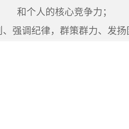
和个人的核心竞争力；
则、强调纪律，群策群力、发扬
精神。
86-755-2
式
henry.qin@s
力精密工業有限公司（深圳总部）
东省深圳市宝安区燕罗街道塘下涌社区