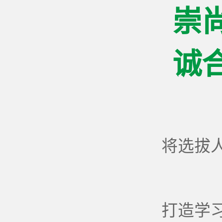
崇
诚
将选拔
打造学